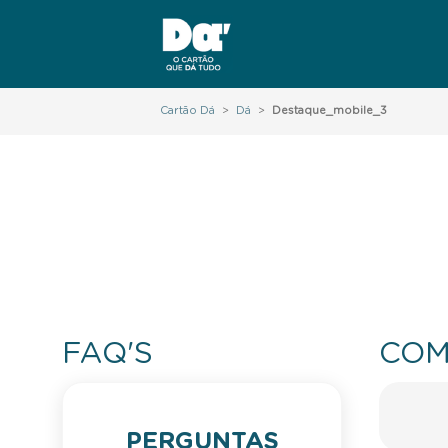
Cartão Dá
>
Dá
>
Destaque_mobile_3
FAQ'S
COM
PERGUNTAS