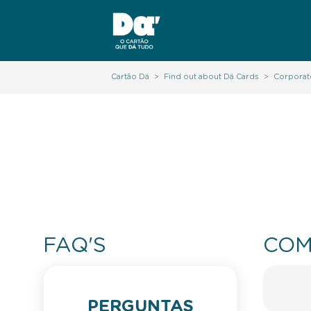
Cartão Dá
>
Find out about Dá Cards
>
Corporat
FAQ'S
COM
PERGUNTAS