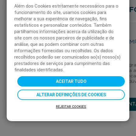
Além dos Cookies estritamente necessários para o
F
funcionamento do site, usamos cookies para
PERGUNTAS
melhorar a sua experiência de navegação, fins
estatísticos e personalizar conteúdos. Também
FREQUENTES
partilhamos informações acerca da utilização do
site com os nossos parceiros de publicidade e de
EM
CARTÕES DÁ
análise, que as podem combinar com outras
PRESENTE
informações fornecidas ou recolhidas. Os dados
recolhidos poderão ser comunicados ao(s) nosso(s)
prestadores de serviços para cumprimento das
Canal gra
finalidades identificadas.
para 
EMPRESAS
enca
ACEITAR TUDO
as suas dú
PARTICULARES
ALTERAR DEFINIÇÕES DE COOKIES
CONT
REJEITAR COOKIES