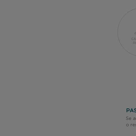
CA
R
PAS
Se a
o re