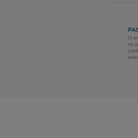
PA
O en
no p
conf
sele