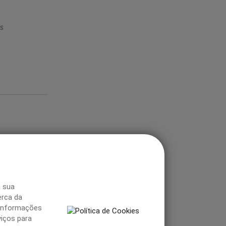
s
a sua
erca da
informações
iços para