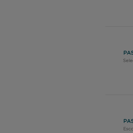
PA
Sele
PA
Esco