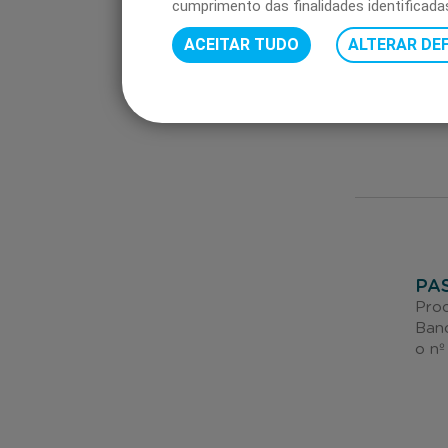
cumprimento das finalidades identificada
Caso
ACEITAR TUDO
ALTERAR DEF
só t
valo
enc
PA
Proc
Banc
o nº