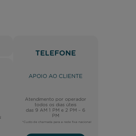
TELEFONE
APOIO AO CLIENTE
Atendimento por operador
todos os dias úteis
das 9 AM 1 PM e 2 PM – 6
PM
s
*Custo de chamada para a rede fixa nacional