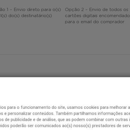
o 1 – Envio direto para o(s)
Opção 2 – Envio de todos os
l(s) do(s) destinatário(s)
cartões digitais encomendado
para o email do comprador
SSO 04
 tenha escolhido a opção 1,
 o download do ficheiro e
ncha-o com os seguintes
rios para o funcionamento do site, usamos cookies para melhorar 
s: Mensagem a inserir no
ticos e personalizar conteúdos. Também partilhamos informações ac
l para o destinatário, valor de
ros de publicidade e de análise, que as podem combinar com outras 
 Cartão Dá Digital e email do
hidos poderão ser comunicados ao(s) nosso(s) prestadores de serv
etivo contemplado.