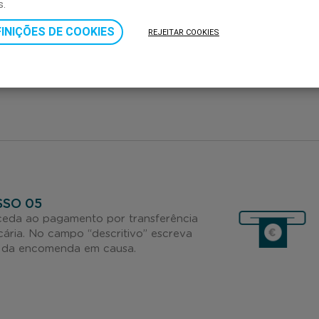
s.
 tenha escolhido a opção 2,
INIÇÕES DE COOKIES
em de inserir a quantidade e o
REJEITAR COOKIES
r dos cartões digitais a
omendar.
SSO 05
eda ao pagamento por transferência
ária. No campo “descritivo” escreva
 da encomenda em causa.