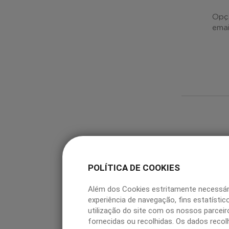
Opçã
emai
PA
Caso
POLÍTICA DE COOKIES
faça
pree
Além dos Cookies estritamente necessá
dado
experiência de navegação, fins estatís
emai
utilização do site com os nossos parcei
cada
fornecidas ou recolhidas. Os dados recol
resp