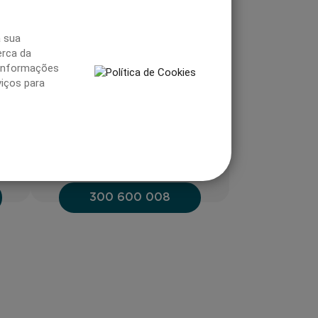
a sua
APOIO AO CLIENTE
erca da
informações
iços para
Atendimento por operador
todos os dias úteis
das 9 AM 1 PM e 2 PM – 6
PM
s
*Custo de chamada para a rede fixa nacional
300 600 008