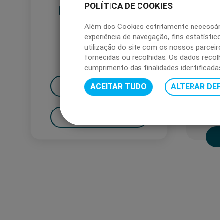
POLÍTICA DE COOKIES
FREQUENTES
Além dos Cookies estritamente necessá
experiência de navegação, fins estatís
CARTÕES DÁ
utilização do site com os nossos parcei
PRESENTE
fornecidas ou recolhidas. Os dados recol
cumprimento das finalidades identificada
Ca
EMPRESAS
ACEITAR TUDO
ALTERAR DEF
as 
PARTICULARES