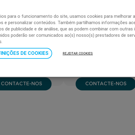
rios para o funcionamento do site, usamos cookies para melhorar 
EMPRESAS
PARTICULARES
ticos e personalizar conteúdos. Também partilhamos informações ac
ros de publicidade e de análise, que as podem combinar com outras 
hidos poderão ser comunicados ao(s) nosso(s) prestadores de serv
s.
nal gratuito e rápido,
Canal gratuito e rápido,
para as empresas
para os particulares
INIÇÕES DE COOKIES
REJEITAR COOKIES
encaminharem
encaminharem
suas dúvidas e questões
as suas dúvidas e questõe
CONTACTE-NOS
CONTACTE-NOS