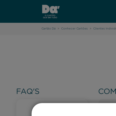
Cartão Dá
>
Conhecer Cartões
>
Clientes Individ
FAQ'S
COM
PERGUNTAS