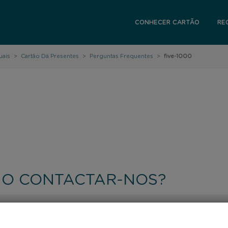
CONHECER CARTÃO
RE
uais
>
Cartão Dá Presentes
>
Perguntas Frequentes
>
five-1000
O CONTACTAR-NOS?
FORMULÁRIO DE CONTACTO