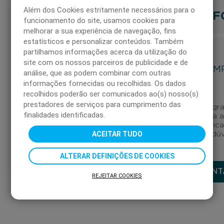
Além dos Cookies estritamente necessários para o
F
funcionamento do site, usamos cookies para
PERGUNTAS
melhorar a sua experiência de navegação, fins
estatísticos e personalizar conteúdos. Também
FREQUENTES
partilhamos informações acerca da utilização do
site com os nossos parceiros de publicidade e de
EM
CARTÕES DÁ
análise, que as podem combinar com outras
PRESENTE
informações fornecidas ou recolhidas. Os dados
recolhidos poderão ser comunicados ao(s) nosso(s)
prestadores de serviços para cumprimento das
Canal gra
finalidades identificadas.
para 
EMPRESAS
enca
ACEITAR TUDO
as suas dú
PARTICULARES
ALTERAR DEFINIÇÕES DE COOKIES
CONT
REJEITAR COOKIES