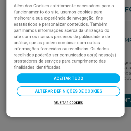
Além dos Cookies estritamente necessários para o
F
funcionamento do site, usamos cookies para
PERGUNTAS
melhorar a sua experiência de navegação, fins
estatísticos e personalizar conteúdos. Também
FREQUENTES
partilhamos informações acerca da utilização do
site com os nossos parceiros de publicidade e de
EM
CARTÕES DÁ
análise, que as podem combinar com outras
PRESENTE
informações fornecidas ou recolhidas. Os dados
recolhidos poderão ser comunicados ao(s) nosso(s)
prestadores de serviços para cumprimento das
Canal gra
finalidades identificadas.
para 
EMPRESAS
enca
ACEITAR TUDO
as suas dú
PARTICULARES
ALTERAR DEFINIÇÕES DE COOKIES
CONT
REJEITAR COOKIES