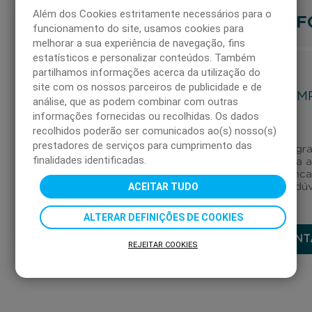
Além dos Cookies estritamente necessários para o
F
funcionamento do site, usamos cookies para
PERGUNTAS
melhorar a sua experiência de navegação, fins
estatísticos e personalizar conteúdos. Também
FREQUENTES
partilhamos informações acerca da utilização do
site com os nossos parceiros de publicidade e de
EM
CARTÕES DÁ
análise, que as podem combinar com outras
PRESENTE
informações fornecidas ou recolhidas. Os dados
recolhidos poderão ser comunicados ao(s) nosso(s)
prestadores de serviços para cumprimento das
Canal gra
finalidades identificadas.
para 
EMPRESAS
enca
ACEITAR TUDO
as suas dú
PARTICULARES
ALTERAR DEFINIÇÕES DE COOKIES
CONT
REJEITAR COOKIES