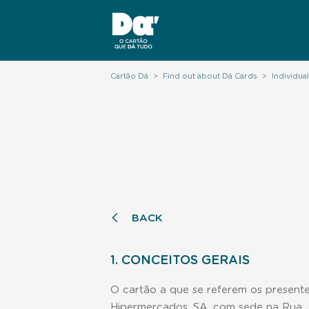
Cartão Dá
>
Find out about Dá Cards
>
Individua
BACK
1. CONCEITOS GERAIS
O cartão a que se referem os presente
Hipermercados, SA, com sede na Rua J