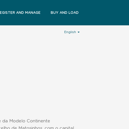
EGISTER AND MANAGE
BUY AND LOAD
English
de da Modelo Continente
elho de Matosinhos, com o capital