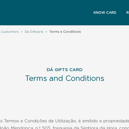
KNOW CARD
R
l Customers
>
Dá Giftcard
>
Terms e Conditions
DÁ GIFTS CARD
Terms and Conditions
s Termos e Condições de Utilização, é emitido e proprieda
oão Mendonça, n.º 505, freguesia da Senhora da Hora, conc