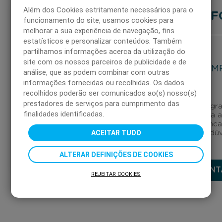
Além dos Cookies estritamente necessários para o
F
funcionamento do site, usamos cookies para
PERGUNTAS
melhorar a sua experiência de navegação, fins
estatísticos e personalizar conteúdos. Também
FREQUENTES
partilhamos informações acerca da utilização do
site com os nossos parceiros de publicidade e de
EM
CARTÕES DÁ
análise, que as podem combinar com outras
PRESENTE
informações fornecidas ou recolhidas. Os dados
recolhidos poderão ser comunicados ao(s) nosso(s)
prestadores de serviços para cumprimento das
Canal gra
finalidades identificadas.
para 
EMPRESAS
enca
ACEITAR TUDO
as suas dú
PARTICULARES
ALTERAR DEFINIÇÕES DE COOKIES
CONT
REJEITAR COOKIES