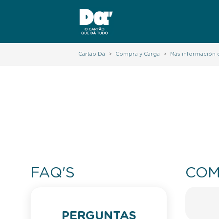
Cartão Dá
>
Compra y Carga
>
Más información 
FAQ'S
COM
PERGUNTAS