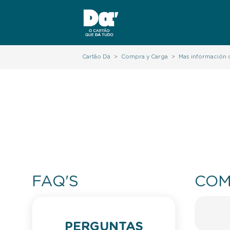
Cartão Dá
>
Compra y Carga
>
Mas información 
FAQ'S
COM
PERGUNTAS