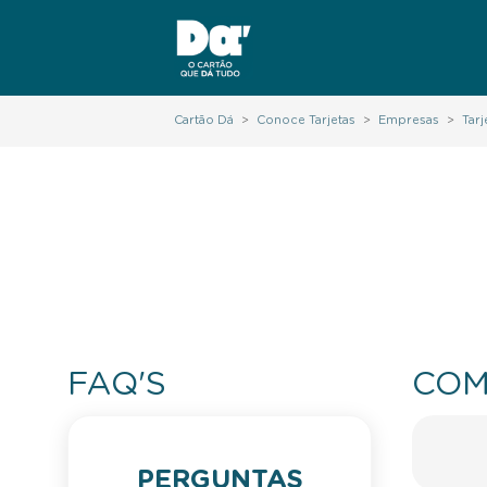
Cartão Dá
>
Conoce Tarjetas
>
Empresas
>
Tar
FAQ'S
COM
PERGUNTAS