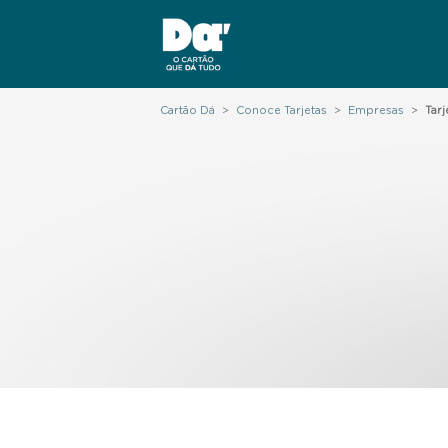
Cartão Dá
>
Conoce Tarjetas
>
Empresas
>
Tar