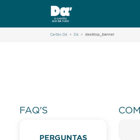
Cartão Dá
>
Dá
>
desktop_banner
FAQ'S
COM
PERGUNTAS